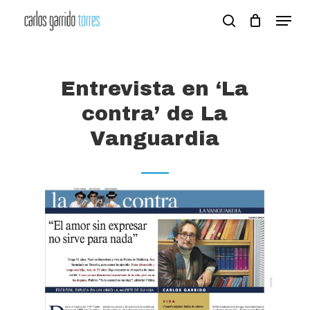
Skip
Menu
search
to
Close
main
Menu
content
Entrevista en ‘La
contra’ de La
Vanguardia