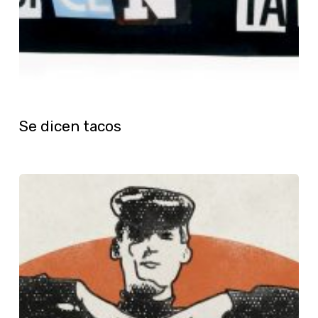
Se dicen tacos
La
guitarra
platónica