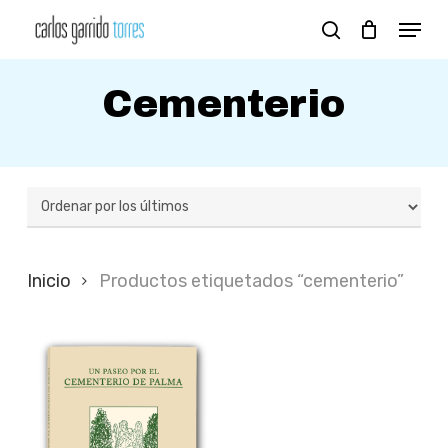
Skip
Menu
search
to
Close
main
Cementerio
Menu
content
Inicio
Productos etiquetados “cementerio”