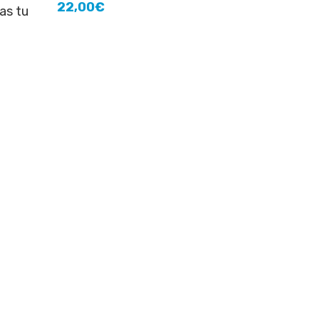
22,00
€
as tu