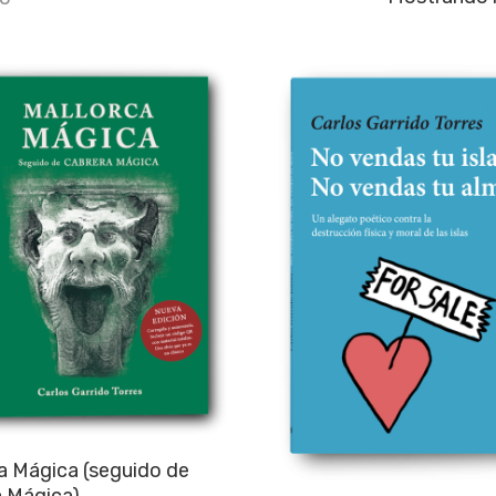
Añadir al carrito
a Mágica (seguido de