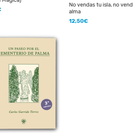
a Mágica)
Añadir al carrito
No vendas tu isla, no vend
€
alma
12,50
€