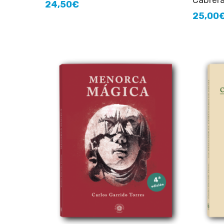
Cabrer
24,50
€
25,00