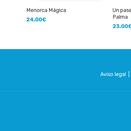
Añadir al carrito
Menorca Mágica
Un pase
Palma
24,00
€
23,00
Aviso legal
|