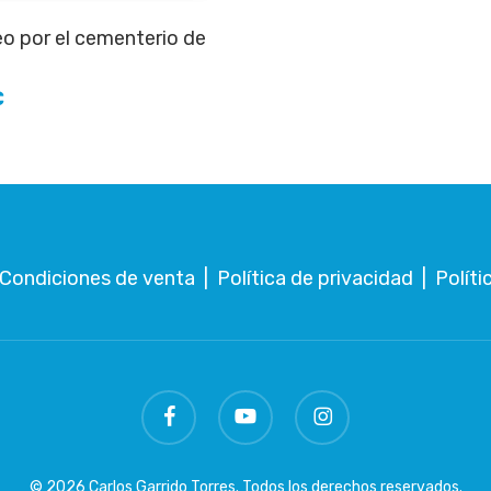
Añadir al carrito
o por el cementerio de
€
Condiciones de venta
|
Política de privacidad
|
Políti
facebook
youtube
instagram
© 2026 Carlos Garrido Torres. Todos los derechos reservados.