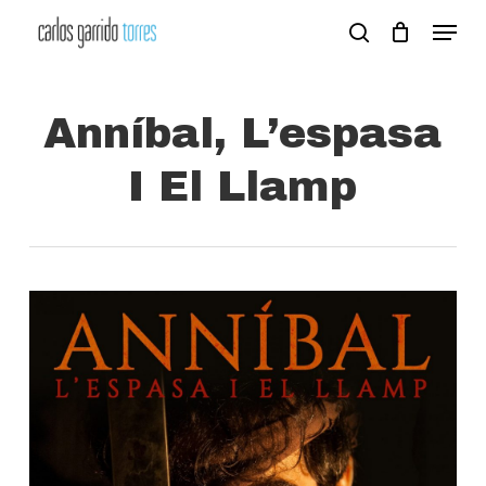
Skip
Menu
search
to
Close
main
Menu
content
Anníbal, L’espasa
I El Llamp