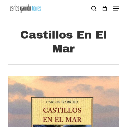
Skip
Menu
search
to
Close
main
Menu
content
Castillos En El
Mar