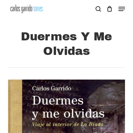
Skip
Menu
search
to
Close
main
Menu
content
Duermes Y Me
Olvidas