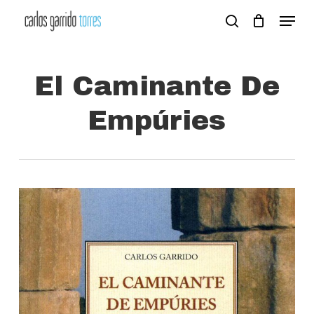
Skip
Menu
search
to
Close
main
Menu
content
El Caminante De
Empúries