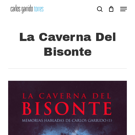
Skip
Menu
search
to
Close
main
Menu
content
La Caverna Del
Bisonte