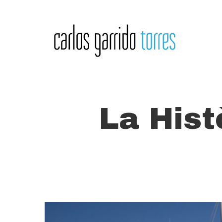
Skip
to
main
content
La Hist