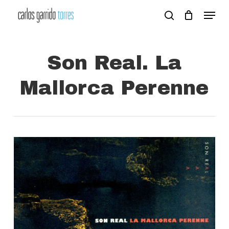
Skip
Menu
search
to
Close
main
Menu
content
Son Real. La
Mallorca Perenne