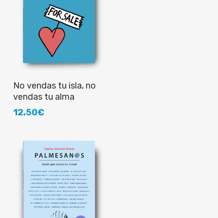
Añadir al carrito
No vendas tu isla, no
vendas tu alma
12,50
€