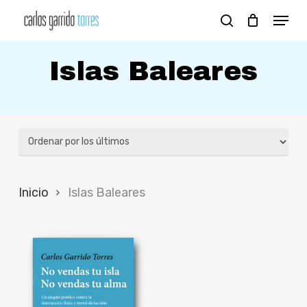
Skip
Menu
search
to
Close
main
Islas Baleares
Menu
content
Inicio
Islas Baleares