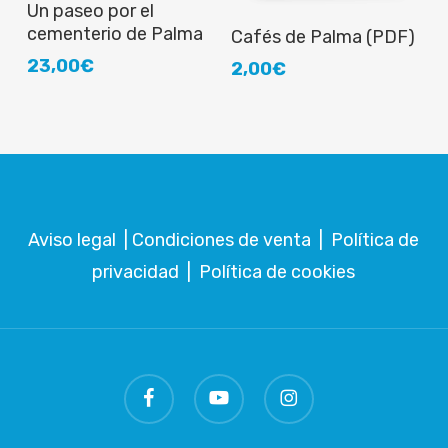
Añadir al carrito
Un paseo por el
Añadir al carrito
cementerio de Palma
Cafés de Palma (PDF)
23,00
€
2,00
€
Aviso legal
|
Condiciones de venta
|
Política de
privacidad
|
Política de cookies
facebook
youtube
instagram