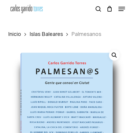
Skip
Menu
search
to
Close
main
Menu
content
Inicio
Islas Baleares
Palmesanos