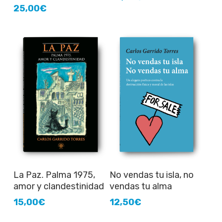
25,00
€
Añadir al carrito
Añadir al carrito
La Paz. Palma 1975,
No vendas tu isla, no
amor y clandestinidad
vendas tu alma
15,00
€
12,50
€