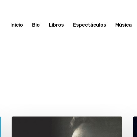
Inicio
Bio
Libros
Espectáculos
Música
Una
H
vida
d