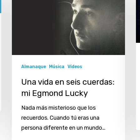
en
u
seis
r
cuerdas:
«
mi
e
Egmond
f
Lucky
Almanaque
Música
Vídeos
Una vida en seis cuerdas:
mi Egmond Lucky
Nada más misterioso que los
recuerdos. Cuando tú eras una
persona diferente en un mundo…