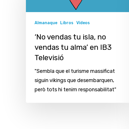
tu
isla,
no
Almanaque
Libros
Vídeos
vendas
‘No vendas tu isla, no
tu
vendas tu alma’ en IB3
alma’
Televisió
en
IB3
"Sembla que el turisme massificat
Televisió
siguin vikings que desembarquen,
però tots hi tenim responsabilitat"