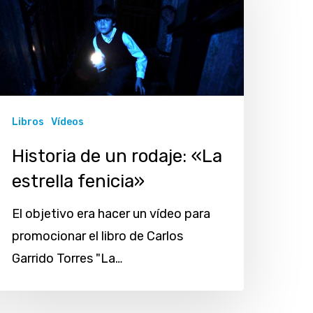
n
odaje:
La
strella
enicia»
Libros
Vídeos
Historia de un rodaje: «La
estrella fenicia»
El objetivo era hacer un vídeo para
promocionar el libro de Carlos
Garrido Torres "La…