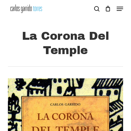
Skip
Menu
search
to
Close
main
Menu
content
La Corona Del
Temple