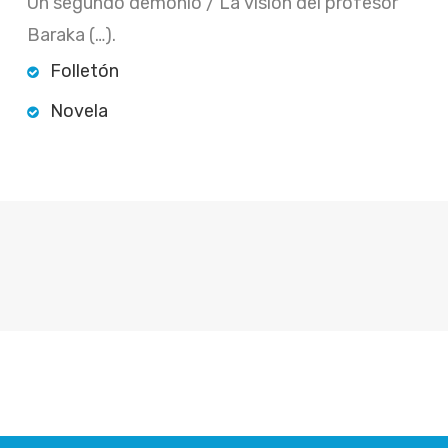
Un segundo demonio / La visión del profesor
Baraka (…).
Folletón
Novela