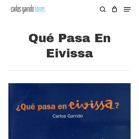
Skip
Menu
search
to
Close
main
Menu
content
Qué Pasa En
Eivissa