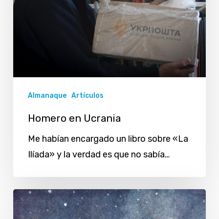
Almanaque
Artículos
Homero en Ucrania
Me habían encargado un libro sobre «La
Ilíada» y la verdad es que no sabía…
Por
qué