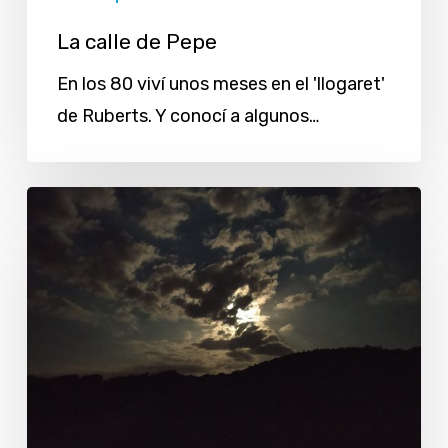
La calle de Pepe
En los 80 viví unos meses en el 'llogaret'
de Ruberts. Y conocí a algunos…
Sugerencias
y
misterio
en
«Una
noche
en
Son