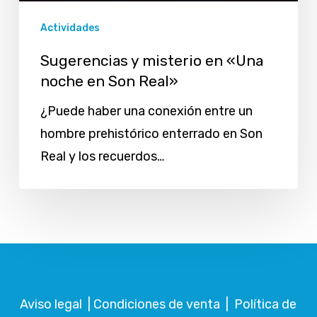
Real»
Actividades
Sugerencias y misterio en «Una
noche en Son Real»
¿Puede haber una conexión entre un
hombre prehistórico enterrado en Son
Real y los recuerdos…
Aviso legal
|
Condiciones de venta
|
Política de