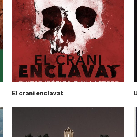
El crani enclavat
U