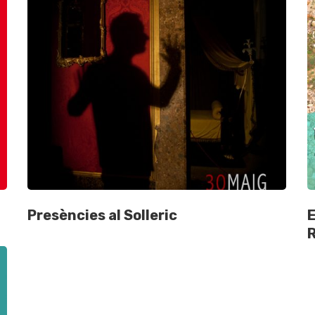
Presències al Solleric
E
R