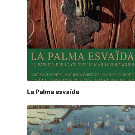
Hit enter to search or ESC to close
La Palma esvaïda