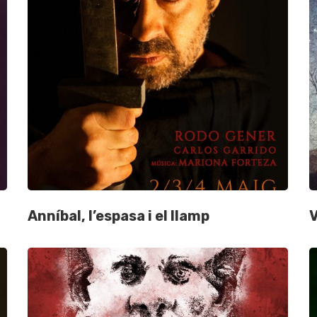
Anníbal, l’espasa i el llamp
V