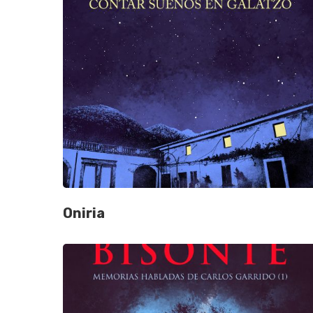
Hit enter to search or ESC to close
Oniria