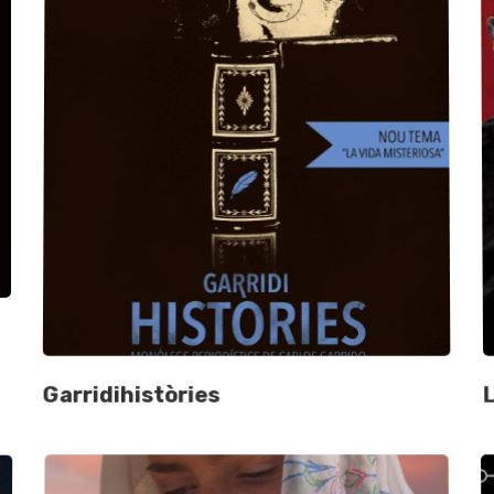
Garridihistòries
L