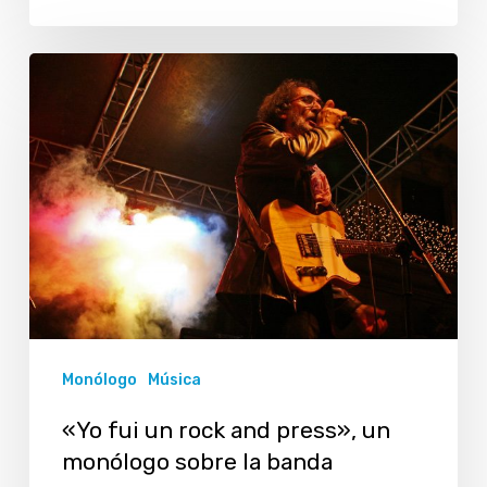
«Yo
fui
un
rock
and
press»,
un
monólogo
sobre
Monólogo
Música
la
banda
«Yo fui un rock and press», un
monólogo sobre la banda