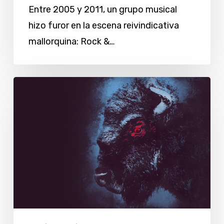
Entre 2005 y 2011, un grupo musical
hizo furor en la escena reivindicativa
mallorquina: Rock &…
Un
descenso
a
«La
caverna
del
Bisonte»