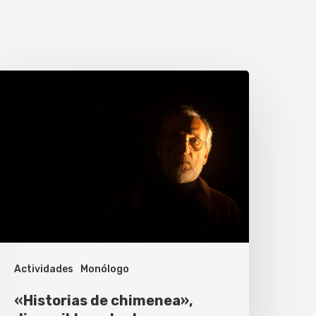
Historias
e
himenea»,
isponible
n
nstagram
Actividades
Monólogo
«Historias de chimenea»,