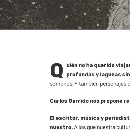
Q
uién no ha querido via
profundas y lagunas sin
sombríos. Y también personajes q
Hit enter to search or ESC to close
Carlos Garrido nos propone rea
El escritor, músico y periodi
nuestro.
A los que nuestra cultu