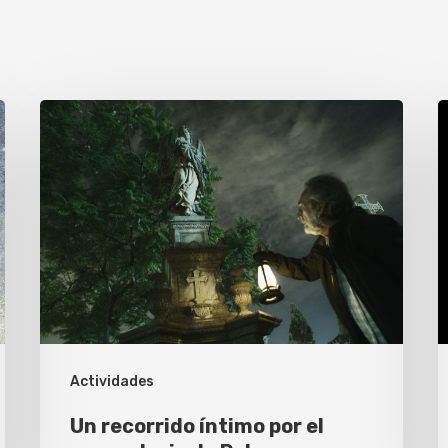
Un
«
recorrido
d
íntimo
c
por
d
el
e
cementerio
I
de
Palma
Actividades
Un recorrido íntimo por el