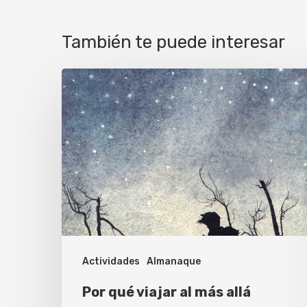
También te puede interesar
Por
qué
viajar
al
más
allá
Actividades
Almanaque
Por qué viajar al más allá