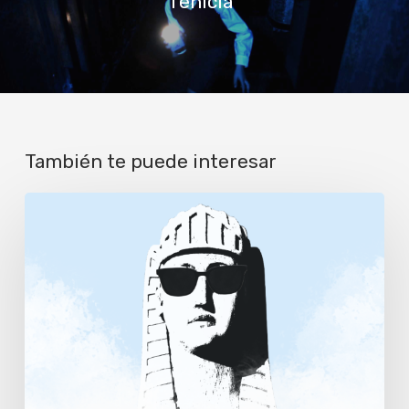
fenicia"
También te puede interesar
Los
conocimientos
intangibles
de
Carlos
Garrido