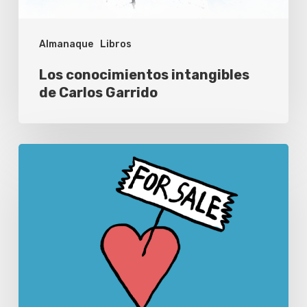
Almanaque
Libros
Los conocimientos intangibles
de Carlos Garrido
‘No
vendas
tu
isla,
no
vendas
tu