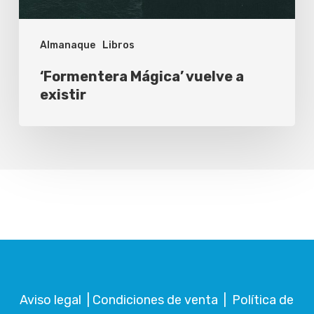
Almanaque
Libros
‘Formentera Mágica’ vuelve a
existir
Aviso legal
|
Condiciones de venta
|
Política de