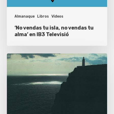
alma’
en
IB3
Almanaque
Libros
Vídeos
Televisió
‘No vendas tu isla, no vendas tu
alma’ en IB3 Televisió
‘Formentera
Mágica’
vuelve
a
existir