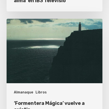
alma’ en IB3 Televisió
‘Formentera
Mágica’
vuelve
a
existir
Almanaque
Libros
‘Formentera Mágica’ vuelve a