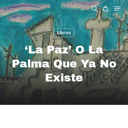
Skip
Menu
search
to
Close
main
Menu
content
Libros
‘La Paz’ O La
Palma Que Ya No
Existe