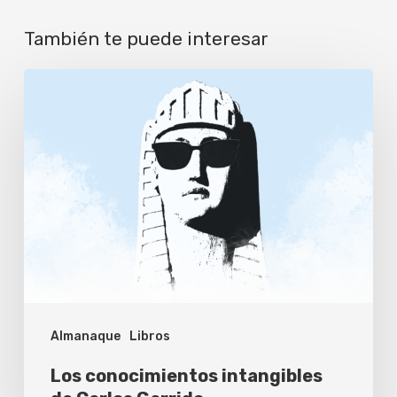
También te puede interesar
Los
conocimientos
intangibles
de
Carlos
Garrido
Almanaque
Libros
Los conocimientos intangibles