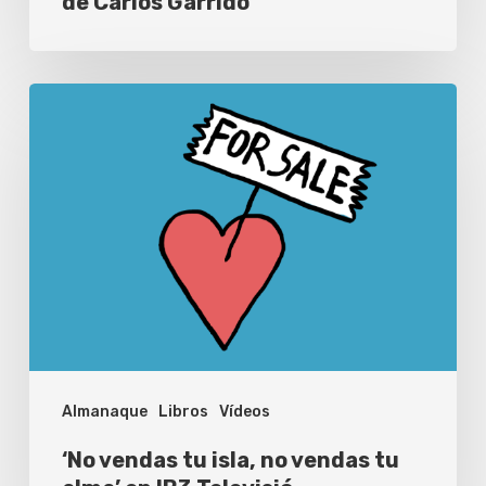
de Carlos Garrido
‘No
vendas
tu
isla,
no
vendas
tu
alma’
en
IB3
Almanaque
Libros
Vídeos
Televisió
‘No vendas tu isla, no vendas tu