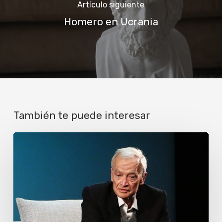
Artículo siguiente
Homero en Ucrania
También te puede interesar
Luis
Goytisolo
y
un
fantasma