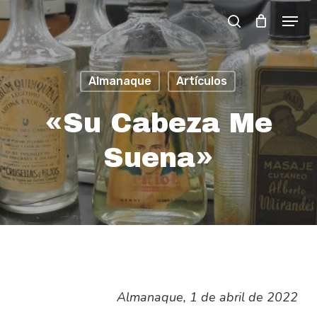
Skip
Menu
search
to
Close
main
Menu
content
Almanaque
Artículos
«Su Cabeza Me
Suena»
Almanaque, 1 de abril de 2022