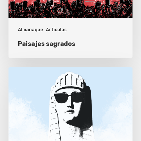
Almanaque
Artículos
Paisajes sagrados
Los
conocimientos
intangibles
de
Carlos
Garrido