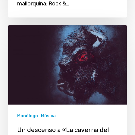
mallorquina: Rock &…
Un
descenso
a
«La
caverna
del
Bisonte»
Monólogo
Música
Un descenso a «La caverna del