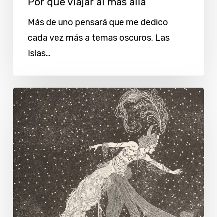
Por qué viajar al más allá
Más de uno pensará que me dedico
cada vez más a temas oscuros. Las
Islas…
‘Viaje
al
más
allá’