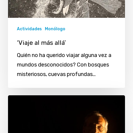
Actividades
Monólogo
‘Viaje al más allá’
Quién no ha querido viajar alguna vez a
mundos desconocidos? Con bosques
misteriosos, cuevas profundas…
«Historias
de
chimenea»,
disponible