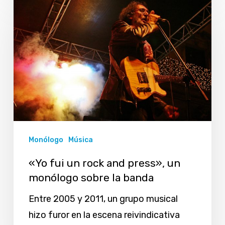
fui
un
rock
and
press»,
un
monólogo
sobre
Monólogo
Música
la
banda
«Yo fui un rock and press», un
monólogo sobre la banda
Entre 2005 y 2011, un grupo musical
hizo furor en la escena reivindicativa